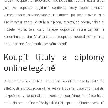
Když si koupíte titul nebo diplom od Docsmath.com, můžete si být
jisti, že kupujete legitimní certifikát, který bude uznáván
zaměstnavateli a vzdělávacími institucemi po celém světě. Náš
široký výběr zahrnuje tituly a diplomy z různých oborů, takže si
můžete vybrat ten, který nejlépe odpovídá vašim zájmům a
kariérním ambicím. Ať už si chcete koupit titul nebo diplom online,
nebo osobně, Docsmath.com vám poradí.
Koupit tituly a diplomy
online legálně
Chápeme, že nákup titulů nebo diplomů online může být skličující
záležitostí, a proto podnikáme veškerá opatření, abychom zajistili
bezpečnost vašeho nákupu.
Docsmath.com
Víme, že nákup titulu
nebo diplomu online může být skličující, a proto přijímáme veškerá