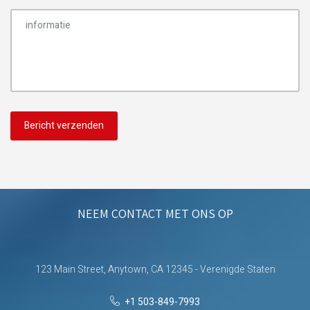
NEEM CONTACT MET ONS OP
123 Main Street, Anytown, CA 12345 - Verenigde Staten
+1 503-849-7993