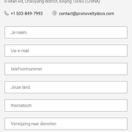
6 Ritan Rd, Chaoyang-district, Beijing 10060 (CHINA)
+1 503-849-7993
contact@pronoveltydocs.com