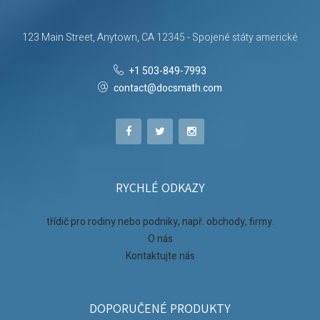
123 Main Street, Anytown, CA 12345 - Spojené státy americké
+1 503-849-7993
contact@docsmath.com
RYCHLÉ ODKAZY
třídič pro rodiny nebo podniky, např. obchody, firmy.
O nás
Kontaktujte nás
DOPORUČENÉ PRODUKTY