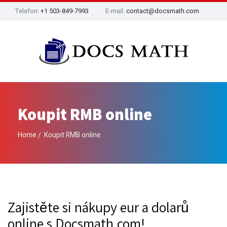
Telefon:
+1 503-849-7993
E-mail:
contact@docsmath.com
Koupit RMB online
Home
Koupit RMB online
Zajistěte si nákupy eur a dolarů
online s Docsmath.com!