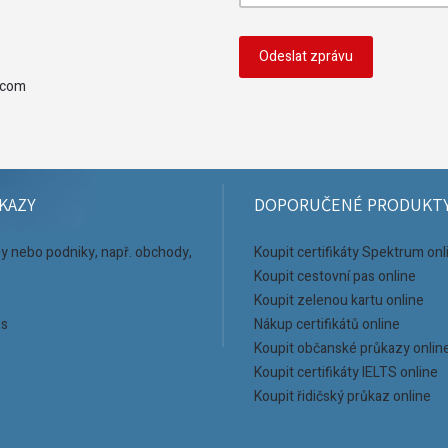
.com
KAZY
DOPORUČENÉ PRODUKT
iny nebo podniky, např. obchody,
Koupit certifikáty Spektrum onl
Koupit cestovní pas online
Koupit zelenou kartu online
ás
Nákup certifikátů online
Koupit občanské průkazy onlin
Koupit certifikáty IELTS online
Koupit řidičský průkaz online