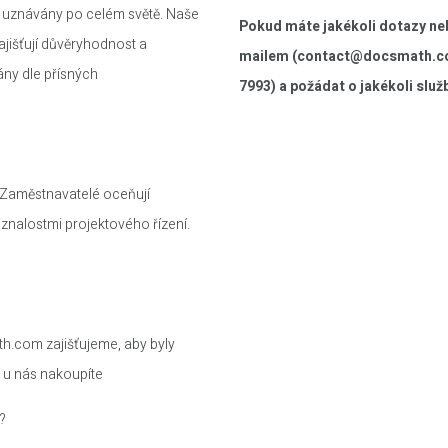
ou uznávány po celém světě. Naše
Pokud máte jakékoli dotazy ne
ajišťují důvěryhodnost a
mailem (
contact@docsmath.
ány dle přísných
7993) a požádat o jakékoli služ
 Zaměstnavatelé oceňují
nalostmi projektového řízení.
ath.com zajišťujeme, aby byly
ž u nás nakoupíte
?