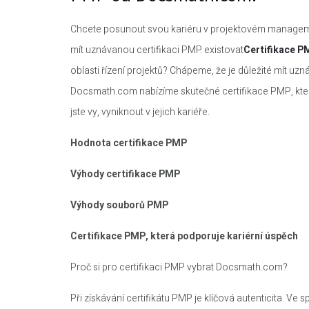
Chcete posunout svou kariéru v projektovém managem
mít uznávanou certifikaci PMP. existovat
Certifikace P
oblasti řízení projektů? Chápeme, že je důležité mít uz
Docsmath.com nabízíme skutečné certifikace PMP, kte
jste vy, vyniknout v jejich kariéře.
Hodnota certifikace PMP
Výhody certifikace PMP
Výhody souborů PMP
Certifikace PMP, která podporuje kariérní úspěch
Proč si pro certifikaci PMP vybrat Docsmath.com?
Při získávání certifikátu PMP je klíčová autenticita. V