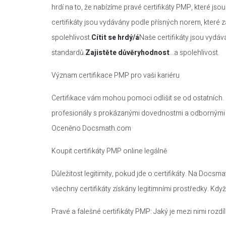
hrdí na to, že nabízíme pravé certifikáty PMP, které js
certifikáty jsou vydávány podle přísných norem, které z
spolehlivost.
Cítit se hrdý/á
Naše certifikáty jsou vydáv
standardů.
Zajistěte důvěryhodnost
...a spolehlivost.
Význam certifikace PMP pro vaši kariéru
Certifikace vám mohou pomoci odlišit se od ostatních.
profesionály s prokázanými dovednostmi a odbornými z
Oceněno Docsmath.com
Koupit certifikáty PMP online legálně
Důležitost legitimity, pokud jde o certifikáty. Na Docsm
všechny certifikáty získány legitimními prostředky. Kdy
Pravé a falešné certifikáty PMP: Jaký je mezi nimi rozdíl