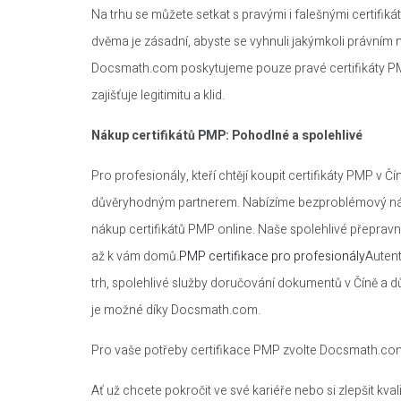
Na trhu se můžete setkat s pravými i falešnými certifiká
dvěma je zásadní, abyste se vyhnuli jakýmkoli právní
Docsmath.com poskytujeme pouze pravé certifikáty P
zajišťuje legitimitu a klid.
Nákup certifikátů PMP: Pohodlné a spolehlivé
Pro profesionály, kteří chtějí koupit certifikáty PMP v 
důvěryhodným partnerem. Nabízíme bezproblémový nák
nákup certifikátů PMP online. Naše spolehlivé přepravní
až k vám domů.
PMP certifikace pro profesionály
Autent
trh, spolehlivé služby doručování dokumentů v Číně a 
je možné díky Docsmath.com.
Pro vaše potřeby certifikace PMP zvolte Docsmath.co
Ať už chcete pokročit ve své kariéře nebo si zlepšit k