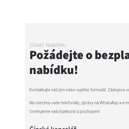
ZÍSKAT NABÍDKU
Požádejte o bezpl
nabídku!
Kontaktujte náš tým nebo vyplňte formulář. Zástupce v
Na všechny vaše telefonáty, zprávy na WhatsApp a e-m
Oceňujeme vaši trpělivost a pochopení.
Čínská kancelář