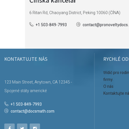
6 Ritan Rd, Chaoyang District, Peking 10060 (ČÍNA)
+1 503-849-7993
contact@pronoveltydocs
KONTAKTUJTE NÁS
RYCHLÉ OD
třídič pro rod
firmy.
123 Main Street, Anytown, CA 12345 -
O nás
Spojené státy americké
Kontaktujte n
+1 503-849-7993
contact@docsmath.com