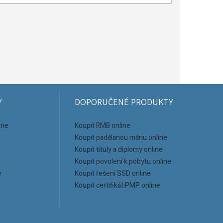
Y
DOPORUČENÉ PRODUKTY
ine
Koupit RMB online
Koupit padělanou měnu online
Koupit tituly a diplomy online
Koupit povolení k pobytu online
e
Koupit řešení SSD online
Koupit certifikát PMP online