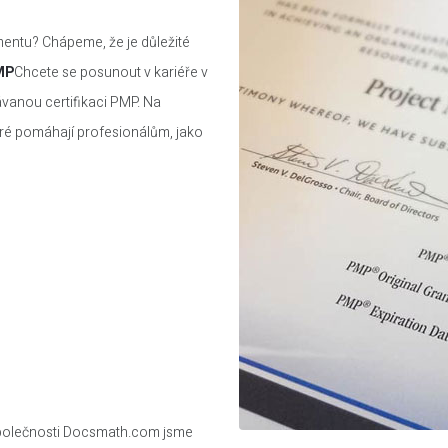
entu? Chápeme, že je důležité
MP
Chcete se posunout v kariéře v
návanou certifikaci PMP. Na
ré pomáhají profesionálům, jako
e společnosti Docsmath.com jsme