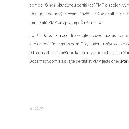
pomoci. S naší skutečnou certifikací PMP a spolehlivý
posunout do nových výšin. Důvěřujte Docsmath.com, že
certifikátů PMP pro prodej v Číně i mimo ni.
použití
Docsmath.com
Investujte do své budoucnosti s
společnosti Docsmath.com. Díky našemu závazku ke kval
jistotou zahájit úspěšnou kariéru. Nespokojte se s ničím
Docsmath.com a získejte certifikát PMP ještě dnes.
Poři
SLOVA
Co říkají naši zákazní