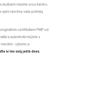
mi službami můžete svou kariéru
 splní všechny vaše potřeby
 originálním certifikátem PMP od
itě a autenticitě můžete s
 menším - vyberte si
ďte si ten svůj ještě dnes.
ci