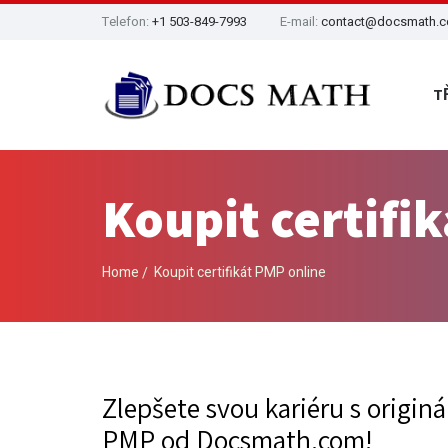
Telefon:
+1 503-849-7993
E-mail:
contact@docsmath.
T
Koupit certifi
Home
Koupit certifikát PMP online
Zlepšete svou kariéru s originá
PMP od Docsmath.com!