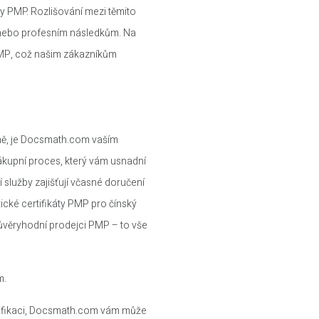
ty PMP. Rozlišování mezi těmito
m nebo profesním následkům. Na
MP, což našim zákazníkům
Číně, je Docsmath.com vaším
upní proces, který vám usnadní
 služby zajišťují včasné doručení
ické certifikáty PMP pro čínský
důvěryhodní prodejci PMP – to vše
m.
valifikaci, Docsmath.com vám může