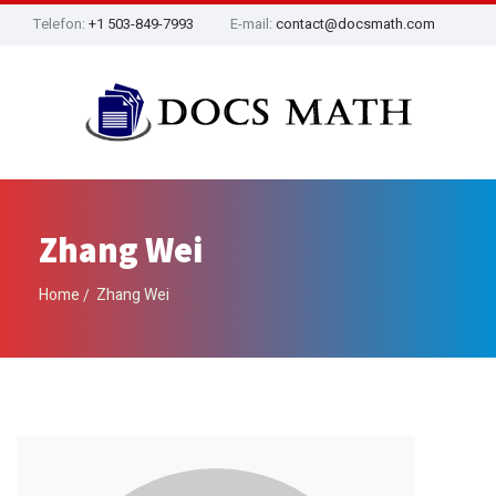
Telefon:
+1 503-849-7993
E-mail:
contact@docsmath.com
Zhang Wei
Home
Zhang Wei