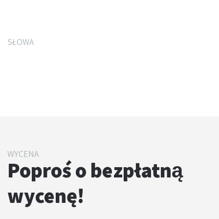
SŁOWA
Co mówią nasi klienci
WYCENA
Poproś o bezpłatną
wycenę!