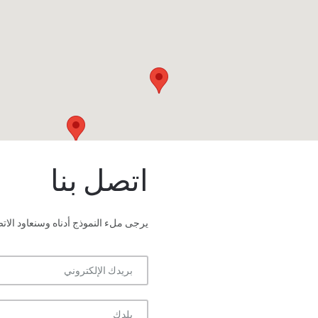
اتصل بنا
يرجى ملء النموذج أدناه وسنعاود ال